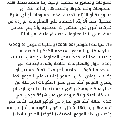
معلومات ومنشورات صحفية. وحيث إننا نعتقد بصحة هذه
المعلومات وقت نشرها وتحضيرها، إلا أننا ننكر أي
مسؤولية أو التزام بتحديث هذه المعلومات أو أي نشرة
صحفية. يجب ألا يتم الاعتماد على المعلومات الواردة عن
شركات أخرى في المنشورات الصحفية وألا يتم التعامل
معها على أنها معلومات مصادق عليها من قبلنا.
16. سياسة الكوكيز (cookies) وتحليلات غوغل (Google
Analytics): إن الموقع يستخدم الكوكيز الخاصة به
وتقنيات مماثلة لحفظ بعض المعلومات وتعقب البيانات
وعدد الزوار والمعلومات الخاصة بهم، بالإضافة إلى
استخدام الكوكيز الخاصة بأطراف ثالثة كالمعلنين أو
وكالات الإعلان الذين يضعون إعلانات على الموقع. كما
يحتوي الموقع أيضًا على بعض المكونات المرسلة من
Google Analytics، وهي خدمة تحليلية لمدى ازدحام
الشبكة العنكبوتية مزودة من قِبَل شركة جوجل، في
هذه الحالة أيضًا هي عبارة عن كوكيز الطرف الثالث يتم
تجميعها وإدارتها بشكل مجهول الهوية من أجل مراقبة
وتحسين أداء الموقع المضيف (الكوكيز الخاص بالأداء).