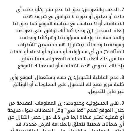
7. الحذف والتعويض: يحق لنا عدم نشر و/أو حذف أي
مادة أو تعليق أو صورة لا تتوافق مع شروط هذه
الاتفاقية، أو لا تتناسب مع سياسة الموقع كما يحق لنا
إلغاء التسجيل (إن وجد) كما أنك توافق على تعويضنا
والمدافعة عنا وإخلاء مسؤوليتنا وشركائنا ومحامينا
وموظفينا وحلفائنا (يشار إليهم مجتمعين “الأطراف
المتآلفة”) من أي مسؤولية أو خسارة أو ادعاء أو نفقات
بما في ذلك أتعاب المحاماة المعقولة، فيما يتعلق
بإخلالك بنصوص هذه الاتفاقية أو استعمالك للموقع.
8. عدم القابلية للتحويل: إن حقك باستعمال الموقع وأي
كلمة مرور تمنح لك للحصول على المعلومات أو الوثائق
غير قابل للتحويل.
9. نفي المسؤولية وحدودها: إن المعلومات المقدمة من
خلال الموقع تقدم “كما هي” وكل الضمانات سواء صريحة
أو ضمنية تعتبر ملغاة (بما في ذلك دون حصر، التنازل عن
أي ضمانات ضمنية تتعلق بالملاءمة لغرض محدد). قد