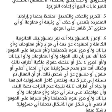
إلكتروني أو ميكانيكي باستثناء الاستعمال الشخصي
(لغير غايات البيع أو إعادة التوزيع).
5. التحرير والحذف والتعديل: نحتفظ بحقنا وبإرادتنا
المنفردة بتعديل أو حذف أي وثيقة أو معلومة أو أي
محتوى آخر ظاهر على الموقع.
6. الإقرار بالمسؤولية: أنت تقر بمسؤوليتك القانونية
الكاملة والمنفردة عن دقة أي مواد و/أو معلومات و/أو
بيانات و/أو صور تقوم بتحميلها و/أو نشرها على الموقع،
كما أنك تقر بأن تلك المواد و/أو المعلومات و/أو البيانات
و/أو الصور لا تخل أو تنتهك حقوق ملكية أطراف ثالثة
وكذلك أنت تقر بعدم مسؤوليتنا عن أن المقال أصلي أو
منقول أو منسوخ عن أي شخص ثالث، أو أن المقال تم
نسبته إلى غير كاتبه، وتتحمل كامل المسؤولية اتجاهنا
واتجاه أي أطراف ثالثة نتيجة عدم التزامك بهذا البند،
وأن موافقتنا على نشر أي مواد و/أو معلومات و/أو
بيانات و/أو صور تقوم بتحميلها و/أو نشرها على الموقع
لا تعني بأي شكل من الأشكال تحملنا أي مسؤولية
ناشئة عنها.