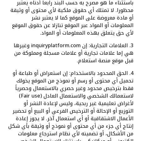
باستثناء ما هو مصرح به حسب البند رابعا أدناه يعتبر
محظورا. لا تمتلك أي حقوق ملكية لأي محتوى أو وثيقة
أو مادة معروضة على الموقع كما لا يعتبر نشر
المعلومات أو المواد عبر الموقع تنازلا عن حقوق الموقع
لأي حق يتعلق بهذه المعلومات أو المواد.
3. العلامات التجارية: إن inquiryplatform.com وغيرها
هي إما علامات تجارية أو علامات مسجلة ومملوكة من
قبل موقع منصة استعلام.
4. الحق المحدود بالاستخدام: إن استعراض أو طباعة أو
تحميل أي محتوى أو رسم أو نموذج من الموقع يخولك
فقط بترخيص محدود وغير حصري بالاستعمال وحصرياً
لاستعمالك الشخصي والاستعمال العادل (Fair use)
لأغراض تعليمية غير ربحية، وليس لإعادة النشر أو
التوزيع أو الإحالة أو الترخيص الفرعي أو البيع أو تحضير
الأعمال الاشتقاقية أو أي استعمال آخر. لا يجوز إعادة
إنتاج أي جزء من أي محتوى أو نموذج أو وثيقة بأي شكل
من الأشكال، أو تضمينه لأي نظام استرجاع معلومات