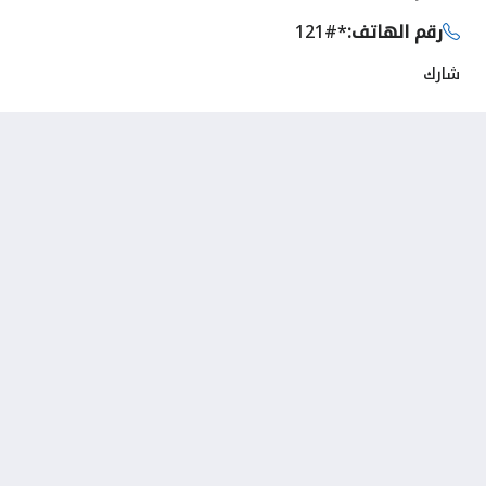
رقم الهاتف:
*121#
شارك